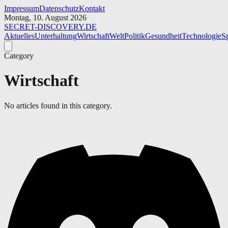
Impressum
Datenschutz
Kontakt
Montag, 10. August 2026
SECRET-
DISCOVERY.DE
Aktuelles
Unterhaltung
Wirtschaft
Welt
Politik
Gesundheit
Technologie
S
Category
Wirtschaft
No articles found in this category.